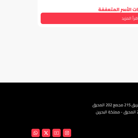
ت الأسر المتعففة
قرأ المزيد