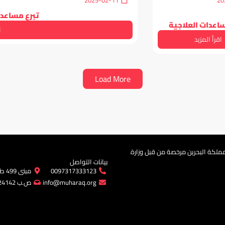
2025-02-11
20
تبرع مساعدا
ساعدات العلاجية
ا
اقرأ المزيد
Load More
ملكة البحرين مرخصة من قبل وزارة
/2025​
بيانات التواصل
0097317333123
مبنى 499 طريق 215 مجمع 202 المحرق
info@muharaq.org
ص.ب 24142 المحرق - مملكة البحرين