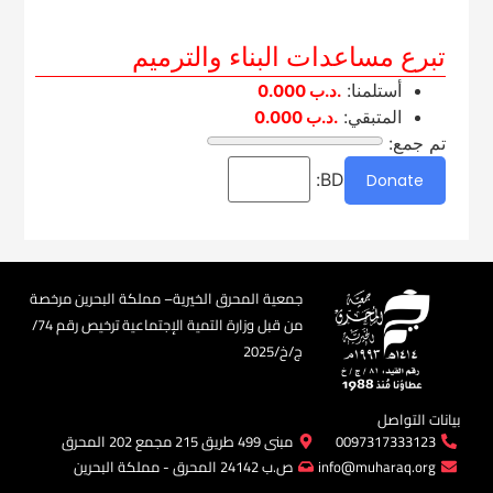
تبرع مساعدات البناء والترميم
أستلمنا:
.د.ب
0.000
المتبقي:
.د.ب
0.000
تم جمع:
BD:
Donate
جمعية المحرق الخيرية– مملكة البحرين مرخصة
من قبل وزارة التمية الإجتماعية ترخيص رقم 74/
ج/خ/2025​
بيانات التواصل
0097317333123
مبنى 499 طريق 215 مجمع 202 المحرق
info@muharaq.org
ص.ب 24142 المحرق - مملكة البحرين