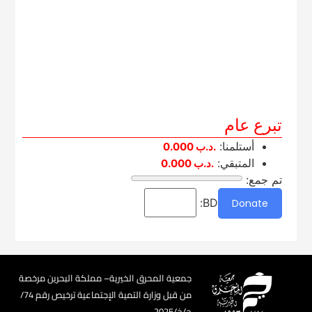
تبرع عام
أستلمنا:
.د.ب
0.000
المتبقي:
.د.ب
0.000
تم جمع:
BD:
Donate
جمعية المحرق الخيرية– مملكة البحرين مرخصة
من قبل وزارة التمية الإجتماعية ترخيص رقم 74/
ج/خ/2025​