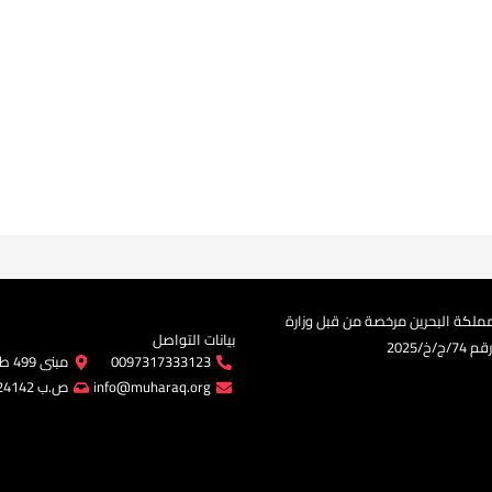
ملكة البحرين مرخصة من قبل وزارة
بيانات التواصل
/2025​
0097317333123
مبنى 499 طريق 215 مجمع 202 المحرق
info@muharaq.org
ص.ب 24142 المحرق - مملكة البحرين