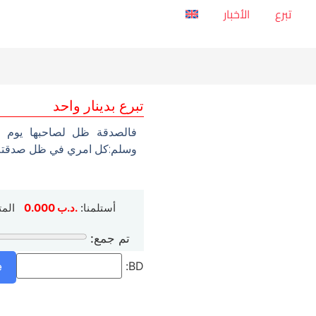
تبرع
الأخبار
تبرع بدينار واحد
فالصدقة ظل لصاحبها يوم ال
وسلم:كل امري في ظل صدقته 
أستلمنا:
.د.ب
0.000
الم
تم جمع:
e
BD: